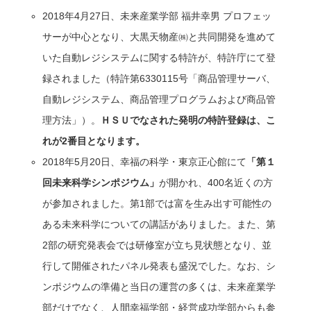
2018年4月27日、未来産業学部 福井幸男 プロフェッ
サーが中心となり、大黒天物産㈱と共同開発を進めて
いた自動レジシステムに関する特許が、特許庁にて登
録されました（特許第6330115号「商品管理サーバ、
自動レジシステム、商品管理プログラムおよび商品管
理方法」）。
ＨＳＵでなされた発明の特許登録は、こ
れが
2
番目となります。
2018年5月20日、幸福の科学・東京正心館にて
「第１
回未来科学シンポジウム」
が開かれ、400名近くの方
が参加されました。第1部では富を生み出す可能性の
ある未来科学についての講話がありました。また、第
2部の研究発表会では研修室が立ち見状態となり、並
行して開催されたパネル発表も盛況でした。なお、シ
ンポジウムの準備と当日の運営の多くは、未来産業学
部だけでなく、人間幸福学部・経営成功学部からも参