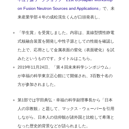
on Fusion Neutron Sources and Applications」
で、未
来産業学部４年の成松滉生くんが口頭発表し、
「学生賞」を受賞しました。内容は、直線型慣性静電
式核融合装置を開発し中性子源としての性能を確認し
た上で、応用として金属表面の窒化（表面硬化）を試
みたというものです。タイトルはこちら。
2019年11月24日、「第４回未来科学シンポジウム」
が幸福の科学東京正心館にて開催され、3百数十名の
方が参加されました。
第1部では宇田典弘・幸福の科学副理事長から「日本
人の宗教観」と題して、マックス・ウェーバーを引用
しながら、日本人の信仰観が諸外国と比較して希薄と
なった歴史的背景などが語られました。