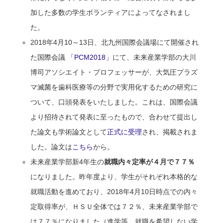
加した多数の学生ボランティアによってなされまし
た。
2018年4月10～13日、北九州国際会議場にて開催され
た国際会議
「PCM2018」
にて、未来産業学部の大川
博司アソシエイト・プロフェッサーが、大気圧プラズ
マ滅菌を歯科医療等の分野で実用化するための研究に
ついて、口頭発表をいたしました。これは、国際会議
より招待されて発表に至ったもので、合わせて提出し
た論文も学術論文として
正式に受理
され、掲載されま
した。論文は
こちら
から。
未来産業学部新4年生の
就職内々定率が４月で７７％
になりました。昨年度より、学生がそれぞれ本格的な
就職活動を進めており、2018年4月10日時点での内々
定取得率が、ＨＳＵ全体では７２％、未来産業学部で
は７７％になりました（進学等、就職を希望しない学