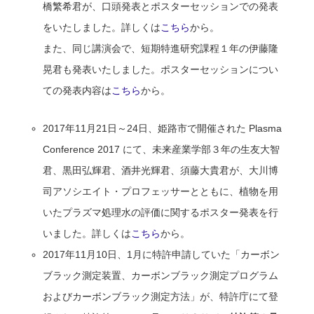
橋繁希君が、口頭発表とポスターセッションでの発表
をいたしました。詳しくは
こちら
から。
また、同じ講演会で、短期特進研究課程１年の伊藤隆
晃君も発表いたしました。ポスターセッションについ
ての発表内容は
こちら
から。
2017年11月21日～24日、姫路市で開催された Plasma
Conference 2017 にて、未来産業学部３年の生友大智
君、黒田弘輝君、酒井光輝君、須藤大貴君が、大川博
司アソシエイト・プロフェッサーとともに、植物を用
いたプラズマ処理水の評価に関するポスター発表を行
いました。詳しくは
こちら
から。
2017年11月10日、1月に特許申請していた「カーボン
ブラック測定装置、カーボンブラック測定プログラム
およびカーボンブラック測定方法」が、特許庁にて登