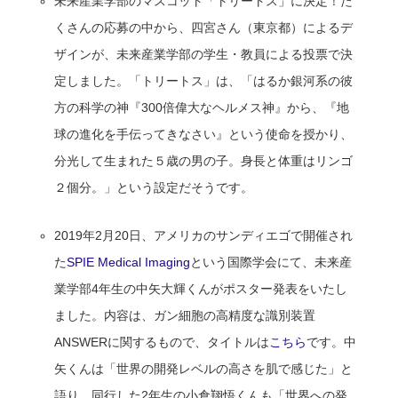
未来産業学部のマスコット「トリートス」に決定！た
くさんの応募の中から、四宮さん（東京都）によるデ
ザインが、未来産業学部の学生・教員による投票で決
定しました。「トリートス」は、「はるか銀河系の彼
方の科学の神『300倍偉大なヘルメス神』から、『地
球の進化を手伝ってきなさい』という使命を授かり、
分光して生まれた５歳の男の子。身長と体重はリンゴ
２個分。」という設定だそうです。
2019年2月20日、アメリカのサンディエゴで開催され
た
SPIE Medical Imaging
という国際学会にて、未来産
業学部4年生の中矢大輝くんがポスター発表をいたし
ました。内容は、ガン細胞の高精度な識別装置
ANSWERに関するもので、タイトルは
こちら
です。中
矢くんは「世界の開発レベルの高さを肌で感じた」と
語り、同行した2年生の小倉翔悟くんも「世界への発