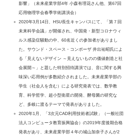
影響」（未来産業学部4年 小森有理花さん他、第67回
応用物理学会春季学術講演会）
2020年3月14日、HSU長生キャンパスにて、「第７回
未来科学会議」が開催され、中国発・新型コロナウィ
ルス感染症騒動の中、60名近くの参加者がありまし
た。サウンド・スペース・コンポーザ 井出祐昭氏によ
る「見えないデザイン ～見えないものの価値創造と社
会展開～」と題した特別招待講演では、音に関する興
味深い応用例が多数紹介されました。未来産業学部の
学生（社会人を含む）による研究発表では、数学教
育、科学哲学、超小型衛星の開発、酵母菌の研究な
ど、多岐に渡るテーマで発表がありました。
2020年1月、「3次元CAD利用技術者試験」（一般社団
法人コンピュータ教育振興協会）の2019年度後期合格
発表があり、未来産業学部４年の城山加奈子さんが2