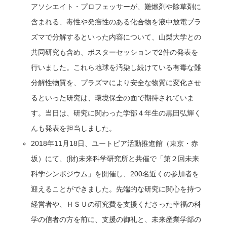
アソシエイト・プロフェッサーが、難燃剤や除草剤に
含まれる、毒性や発癌性のある化合物を液中放電プラ
ズマで分解するといった内容について、山梨大学との
共同研究も含め、ポスターセッションで2件の発表を
行いました。これら地球を汚染し続けている有毒な難
分解性物質を、プラズマにより安全な物質に変化させ
るといった研究は、環境保全の面で期待されていま
す。当日は、研究に関わった学部４年生の黒田弘輝く
んも発表を担当しました。
2018年11月18日、ユートピア活動推進館（東京・赤
坂）にて、(財)未来科学研究所と共催で「第２回未来
科学シンポジウム」を開催し、200名近くの参加者を
迎えることができました。先端的な研究に関心を持つ
経営者や、ＨＳＵの研究費を支援くださった幸福の科
学の信者の方を前に、支援の御礼と、未来産業学部の