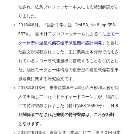
催され、佐鳥プロフェッサー本人による特別解説があ
りました。
2018年8月、『設計工学』誌（Vol.53, No.8, pp.553-
557)に、園田計二プロフェッサーらによる
「油圧モー
タ一体型の遊星式偏芯歯車減速機の設計開発」
と題し
た論文が掲載されました。主に農業土木分野で活用さ
れているクローラ式運搬機に搭載することを目的とし
た、油圧モータと一体構造の複合型の遊星式偏芯歯車
減速機に関する研究論文です。
2018年8月3日、未来産業学部4年生の石橋和大君が個
人で出願していた「ドライヤードローン」が、特許庁
にて特許登録されました（特許第6375590号）。
ＨＳ
Ｕ関係者でなされた発明の特許登録は、これが
3
番目
となります。
2018年9月6日、東京大学（本郷）にて「第２０回日本