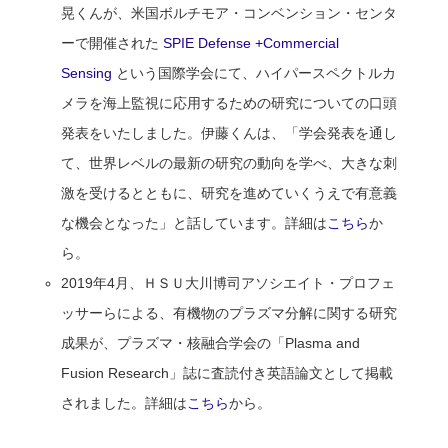
晃くんが、米国ボルチモア・コンベンション・センタ
ーで開催された
SPIE Defense +Commercial
Sensing
という国際学会にて、ハイパースペクトルカ
メラを海上監視に応用するための研究についての口頭
発表をいたしました。伊藤くんは、「学会発表を通し
て、世界レベルの最新の研究の動向を学べ、大きな刺
激を受けるとともに、研究を進めていくうえで有意義
な機会となった」と話しています。詳細は
こちら
か
ら。
2019年4月、ＨＳＵ大川博司アソシエイト・プロフェ
ッサーらによる、有機物のプラズマ分解に関する研究
成果が、プラズマ・核融合学会の「Plasma and
Fusion Research」誌に査読付き英語論文として掲載
されました。詳細は
こちら
から。