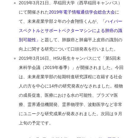
2019年3月21日、早稲田大学（西早稲田キャンパス）
にて開催された
2019年電子情報通信学会総合大会
に
て、未来産業学部２年の小倉翔悟くんが、
「ハイパー
スペクトルとサポートベクターマシンによる肺癌の識
別可能性」
と題して、肺腺癌と肺扁平上皮癌の識別の
向上に関する研究について口頭発表を行いました。
2019年3月16日、HSU長生キャンパスにて「第5回未
来科学会議（2019年春季）」が開催されました。今回
は、未来産業学部の短期特進研究課程に在籍する社会
人の方を中心に14件の研究発表がなされました。植物
の成長促進、医療における水の可能性、プラズマ医
療、霊界通信機開発、霊界物理学、波動医学など非常
にユニークな研究成果が発表されました。次回は９月
上旬の予定です。