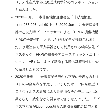
り、未来産業学部と経営成功学部のコラボレーション
も進みました。
2020年6月、日本非破壊検査協会誌「非破壊検査」
（pp.287-293, vol.60, No.6, 2020 Jun.）に未来産業学
部の志波光晴プロフェッサーによる「FRPの損傷機構
とAEの基礎特性」と題した解説記事が掲載されまし
た。水素社会で圧力容器として利用される繊維強化プ
ラスチック（FRP)の損傷をアコースティック・エミッ
ション（AE）法によって診断する際の基礎特性につい
て紹介したものです。
2020年春季に、未来産業学部から下記の発表を含む１
０件の学会発表を予定していましたが、中国発新型コ
ロナウィルスの影響により各講演会等が中止はたは延
期となり、残念ながら発表ができませんでした。 「プ
ラズマ放電がLipomyces酵母の脂肪蓄積能力に与える