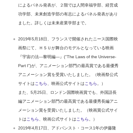
によるパネル発表が、２階では人間幸福学部、経営成
功学部、未来創造学部の有志によるパネル発表があり
ました。詳しくは未来産業学部まで。
2019年5月18日、フランスで開催されたニース国際映
画祭にて、ＨＳＵが舞台のモデルとなっている映画
『宇宙の法―黎明編―』(“The Laws of the Universe-
Part I”)が、アニメーション部門の最高賞である最優秀
アニメーション賞を受賞いたしました。（映画祭公式
サイトは
こちら
、映画公式サイトは
こちら
。）
また、5月25日、ロンドン国際映画賞でも、外国語長
編アニメーション部門の最高賞である最優秀長編アニ
メーション賞を受賞いたしました。（映画賞公式サイ
トは
こちら
、映画公式サイトは
こちら
。）
2019年4月17日、アドバンスト・コース1年の伊藤隆