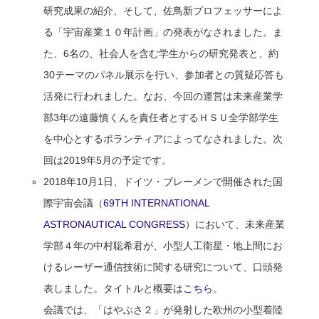
研究成果の紹介、そして、佐鳥新プロフェッサーによ
る「宇宙産業１０年計画」の発表がなされました。ま
た、6名の、社会人を含む学生からの研究発表と、約
30テーマのパネル展示を行い、参加者との質疑応答も
活発に行われました。なお、今回の運営は未来産業学
部3年の遠藤慎くんを責任者とするＨＳＵ全学部学生
を中心とするボランティアによってなされました。次
回は2019年5月の予定です。
2018年10月1日、ドイツ・ブレーメンで開催された国
際宇宙会議（
69TH INTERNATIONAL
ASTRONAUTICAL CONGRESS
）において、未来産業
学部４年の中村聡希君が、小型人工衛星・地上間にお
けるレーザー通信技術に関する研究について、口頭発
表しました。タイトルと概要は
こちら
。
会議では、「はやぶさ２」が発射した欧州の小型着陸