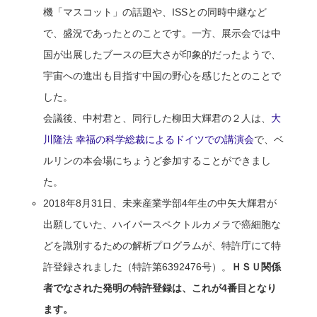
機「マスコット」の話題や、ISSとの同時中継など
で、盛況であったとのことです。一方、展示会では中
国が出展したブースの巨大さが印象的だったようで、
宇宙への進出も目指す中国の野心を感じたとのことで
した。
会議後、中村君と、同行した柳田大輝君の２人は、
大
川隆法 幸福の科学総裁によるドイツでの講演会
で、ベ
ルリンの本会場にちょうど参加することができまし
た。
2018年8月31日、未来産業学部4年生の中矢大輝君が
出願していた、ハイパースペクトルカメラで癌細胞な
どを識別するための解析プログラムが、特許庁にて特
許登録されました（特許第6392476号）。
ＨＳＵ関係
者でなされた発明の特許登録は、これが
4
番目となり
ます。