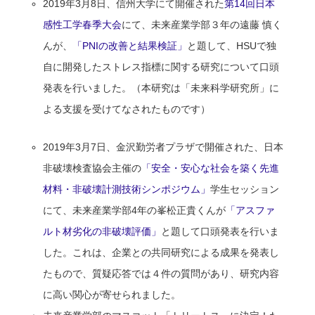
2019年3月8日、信州大学にて開催された
第14回日本
感性工学春季大会
にて、未来産業学部３年の遠藤 慎く
んが、
「PNIの改善と結果検証」
と題して、HSUで独
自に開発したストレス指標に関する研究について口頭
発表を行いました。（本研究は「未来科学研究所」に
よる支援を受けてなされたものです）
2019年3月7日、金沢勤労者プラザで開催された、日本
非破壊検査協会主催の
「安全・安心な社会を築く先進
材料・非破壊計測技術シンポジウム」
学生セッション
にて、未来産業学部4年の峯松正貴くんが
「アスファ
ルト材劣化の非破壊評価」
と題して口頭発表を行いま
した。これは、企業との共同研究による成果を発表し
たもので、質疑応答では４件の質問があり、研究内容
に高い関心が寄せられました。