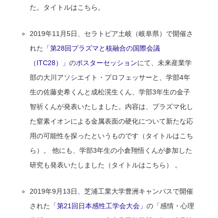
た。タイトルはこちら。
2019年11月5日、セラトピア土岐（岐阜県）で開催さ
れた
「第28回プラズマと核融合の国際会議
（ITC28）」
の
ポスターセッション
にて、未来産業学
部の大川アソシエイト・プロフェッサーと、学部4年
生の佐藤史希くんと成松滉生くん、学部3年生の金子
智祈くんが発表いたしました。内容は、プラズマ化し
た窒素イオンによる金属表面の硬化について新たな応
用の可能性を探ったというものです（タイトルはこち
ら）。 他にも、学部3年生の小倉翔悟くんが参加した
研究も発表いたしました（タイトルはこちら） 。
2019年9月13日、芝浦工業大学豊洲キャンパスで開催
された
「第21回日本感性工学会大会」
の「感情・心理