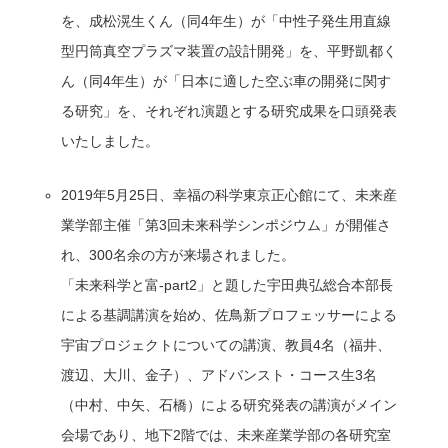
を、成松滉生くん（同4年生）が「中性子発生用直線
型円筒真空プラズマ装置の設計開発」を、平野凱都く
ん（同4年生）が「日本に適した空ぶ車の開発に関す
る研究」を、それぞれ演題とする研究成果を口頭発表
いたしました。
2019年5月25日、幸福の科学東京正心館にて、未来産
業学部主催「第3回未来科学シンポジウム」が開催さ
れ、300名余の方が来場されました。
「未来科学と富-part2」と題した宇田典弘総合本部長
による基調講演を始め、佐鳥新プロフェッサーによる
宇宙プロジェクトについての講演、教員4名（福井、
渡辺、大川、金子）、アドバンスト・コース生3名
（中村、中矢、石橋）による研究発表の講演がメイン
会場であり、地下2階では、未来産業学部の各研究室