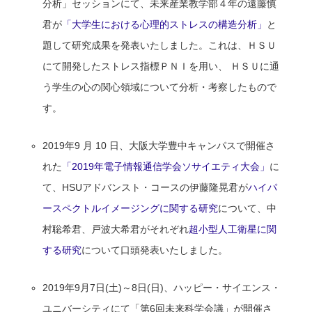
分析」セッションにて、未来産業教学部４年の遠藤慎
君が
「大学生における心理的ストレスの構造分析」
と
題して研究成果を発表いたしました。これは、ＨＳＵ
にて開発したストレス指標ＰＮＩを用い、 ＨＳＵに通
う学生の心の関心領域について分析・考察したもので
す。
2019年9 月 10 日、大阪大学豊中キャンパスで開催さ
れた
「2019年電子情報通信学会ソサイエティ大会」
に
て、HSUアドバンスト・コースの伊藤隆晃君が
ハイパ
ースペクトルイメージングに関する研究
について、中
村聡希君、戸波大希君がそれぞれ
超小型人工衛星に関
する研究
について口頭発表いたしました。
2019年9月7日(土)～8日(日)、ハッピー・サイエンス・
ユニバーシティにて「第6回未来科学会議」が開催さ