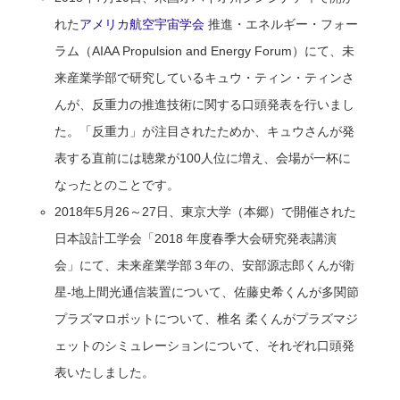
れた
アメリカ航空宇宙学会
推進・エネルギー・フォー
ラム（AIAA Propulsion and Energy Forum）にて、未
来産業学部で研究しているキュウ・ティン・ティンさ
んが、反重力の推進技術に関する口頭発表を行いまし
た。「反重力」が注目されたためか、キュウさんが発
表する直前には聴衆が100人位に増え、会場が一杯に
なったとのことです。
2018年5月26～27日、東京大学（本郷）で開催された
日本設計工学会「2018 年度春季大会研究発表講演
会」にて、未来産業学部３年の、安部源志郎くんが衛
星-地上間光通信装置について、佐藤史希くんが多関節
プラズマロボットについて、椎名 柔くんがプラズマジ
ェットのシミュレーションについて、それぞれ口頭発
表いたしました。