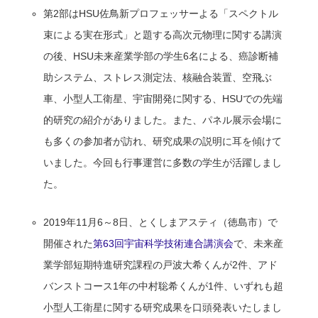
第2部はHSU佐鳥新プロフェッサーよる「スペクトル
束による実在形式」と題する高次元物理に関する講演
の後、HSU未来産業学部の学生6名による、癌診断補
助システム、ストレス測定法、核融合装置、空飛ぶ
車、小型人工衛星、宇宙開発に関する、HSUでの先端
的研究の紹介がありました。また、パネル展示会場に
も多くの参加者が訪れ、研究成果の説明に耳を傾けて
いました。今回も行事運営に多数の学生が活躍しまし
た。
2019年11月6～8日、とくしまアスティ（徳島市）で
開催された
第63回宇宙科学技術連合講演会
で、未来産
業学部短期特進研究課程の戸波大希くんが2件、アド
バンストコース1年の中村聡希くんが1件、いずれも超
小型人工衛星に関する研究成果を口頭発表いたしまし