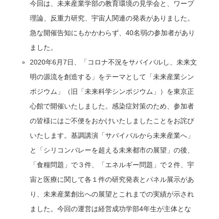
今回は、未来産業学部の教育環境の見学会と、ワープ
理論、反重力研究、宇宙人関連の発表がありました。
急な開催告知にもかかわらず、40名弱の参加者があり
ました。
2020年6月7日、「コロナ不況をサバイバルし、未来文
明の源流を創造する」をテーマとして「未来産業シン
ポジウム」（旧「未来科学シンポジウム」）を東京正
心館で開催いたしました。感染症対策のため、参加者
の皆様にはご不便をおかけいたしましたことをお詫び
いたします。基調講演「サバイバルから未来産業へ」
と「シリコンバレーを超える未来都市の展望」の後、
「食糧問題」で３件、「エネルギー問題」で２件、宇
宙と医療に関して各１件の研究発表とパネル展示があ
り、未来産業創出への展望とこれまでの実績が示され
ました。今回の運営は経営成功学部4年生が主体とな