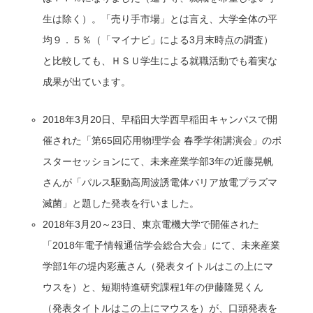
生は除く）。「売り手市場」とは言え、大学全体の平
均９．５％（「マイナビ」による3月末時点の調査）
と比較しても、ＨＳＵ学生による就職活動でも着実な
成果が出ています。
2018年3月20日、早稲田大学西早稲田キャンパスで開
催された「第65回応用物理学会 春季学術講演会」のポ
スターセッションにて、未来産業学部3年の近藤晃帆
さんが「パルス駆動高周波誘電体バリア放電プラズマ
滅菌」と題した発表を行いました。
2018年3月20～23日、東京電機大学で開催された
「2018年電子情報通信学会総合大会」にて、未来産業
学部1年の堤内彩薫さん（発表タイトルはこの上にマ
ウスを）と、短期特進研究課程1年の伊藤隆晃くん
（発表タイトルはこの上にマウスを）が、口頭発表を