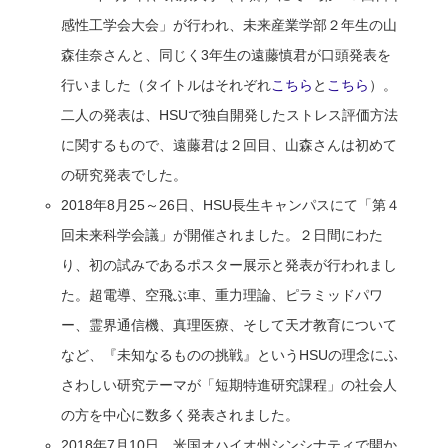
感性工学会大会」が行われ、未来産業学部２年生の山
森佳奈さんと、同じく3年生の遠藤慎君が口頭発表を
行いました（タイトルはそれぞれ
こちら
と
こちら
）。
二人の発表は、HSUで独自開発したストレス評価方法
に関するもので、遠藤君は２回目、山森さんは初めて
の研究発表でした。
2018年8月25～26日、HSU長生キャンパスにて「第４
回未来科学会議」が開催されました。２日間にわた
り、初の試みであるポスター展示と発表が行われまし
た。超電導、空飛ぶ車、重力理論、ピラミッドパワ
ー、霊界通信機、真理医療、そして天才教育について
など、『未知なるものの挑戦』というHSUの理念にふ
さわしい研究テーマが「短期特進研究課程」の社会人
の方を中心に数多く発表されました。
2018年7月10日、米国オハイオ州シンシナティで開か