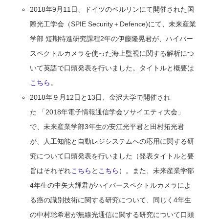
2018年9月11日、ドイツのベルリンにて開催された国
際光工学会（SPIE Security＋Defence)にて、未来産業
学部 短期特進研究課程2年の伊藤隆晃君が、ハイパー
スペクトルカメラを使った海上監視に関する解析につ
いて英語で口頭発表を行いました。タイトルと概要は
こちら
。
2018年９月12日と13日、金沢大学で開催され
た 「2018年電子情報通信学会ソサイエティ大会」
で、未来産業学部3年生の安江光平君と田村拓光君
が、人工知能と自動レジシステムへの応用に関する研
究について口頭発表を行いました（発表タイトルと要
旨はそれぞれ
こちら
と
こちら
）。また、未来産業学部
4年生の中矢大輝君がハイパースペクトルカメラによ
る癌の識別技術に関する研究について、同じく4年生
の中村聡希君が無線光通信に関する研究について口頭