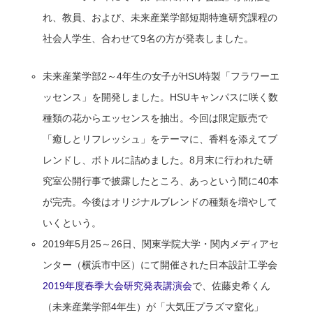
れ、教員、および、未来産業学部短期特進研究課程の
社会人学生、合わせて9名の方が発表しました。
未来産業学部2～4年生の女子がHSU特製「フラワーエ
ッセンス」を開発しました。HSUキャンパスに咲く数
種類の花からエッセンスを抽出。今回は限定販売で
「癒しとリフレッシュ」をテーマに、香料を添えてブ
レンドし、ボトルに詰めました。8月末に行われた研
究室公開行事で披露したところ、あっという間に40本
が完売。今後はオリジナルブレンドの種類を増やして
いくという。
2019年5月25～26日、関東学院大学・関内メディアセ
ンター（横浜市中区）にて開催された日本設計工学会
2019年度春季大会研究発表講演会
で、佐藤史希くん
（未来産業学部4年生）が「大気圧プラズマ窒化」