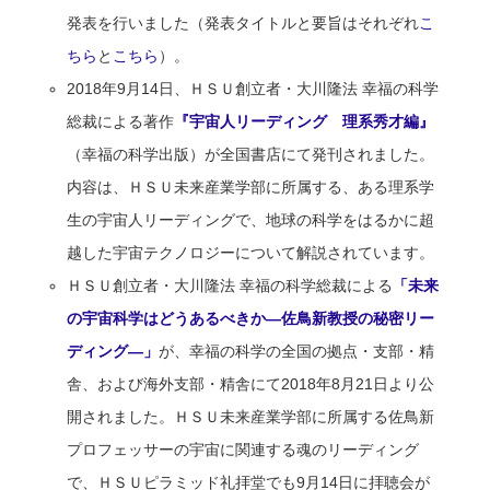
発表を行いました（発表タイトルと要旨はそれぞれ
こ
ちら
と
こちら
）。
2018年9月14日、ＨＳＵ創立者・大川隆法 幸福の科学
総裁による著作
『宇宙人リーディング 理系秀才編』
（幸福の科学出版）が全国書店にて発刊されました。
内容は、ＨＳＵ未来産業学部に所属する、ある理系学
生の宇宙人リーディングで、地球の科学をはるかに超
越した宇宙テクノロジーについて解説されています。
ＨＳＵ創立者・大川隆法 幸福の科学総裁による
「未来
の宇宙科学はどうあるべきか―佐鳥新教授の秘密リー
ディング―」
が、幸福の科学の全国の拠点・支部・精
舎、および海外支部・精舎にて2018年8月21日より公
開されました。ＨＳＵ未来産業学部に所属する佐鳥新
プロフェッサーの宇宙に関連する魂のリーディング
で、ＨＳＵピラミッド礼拝堂でも9月14日に拝聴会が