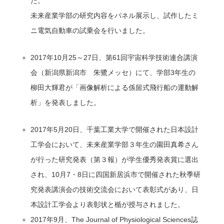
た。
未来産業学部の研究内容をパネル展示し、試作したミ
ニ電気自動車の試乗会を行いました。
2017年10月25～27日、第61回宇宙科学技術連合講演
会（新潟県新潟市 朱鷺メッセ）にて、学部3年生の
柳田大輝君が「画像解析による係留式飛行船の運動解
析」を発表しました。
2017年5月20日、千葉工業大学で開催された日本設計
工学会において、未来産業学部３年生の園田真希さん
が行った研究発表（第３報）が学生優秀発表賞に選出
され、10月7・8日に四国新居浜市で開催された秋季研
究発表講演会の技術交流会において表彰式があり、日
本設計工学会より表彰状と楯が授与されました。
2017年9月、The Journal of Physiological Sciences誌